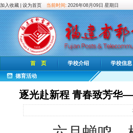
加入收藏
|
设为首页
当前时间:
2026年08月09日 星期日
首 页
学校介绍
学校信息
德育教
德育活动
逐光赴新程 青春致芳华——福建省
发布时间：2026-06
六月蝉鸣，栀子飘香
学术报告厅隆重举行2
2026届毕业生及班