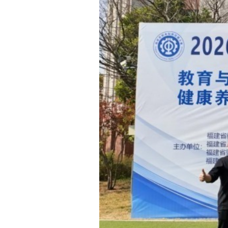
图5：郑芳舒、林