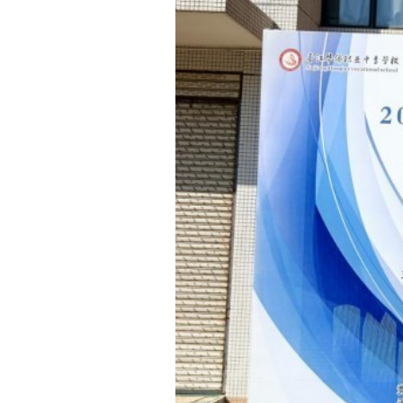
图4：蔡鸿、李铃