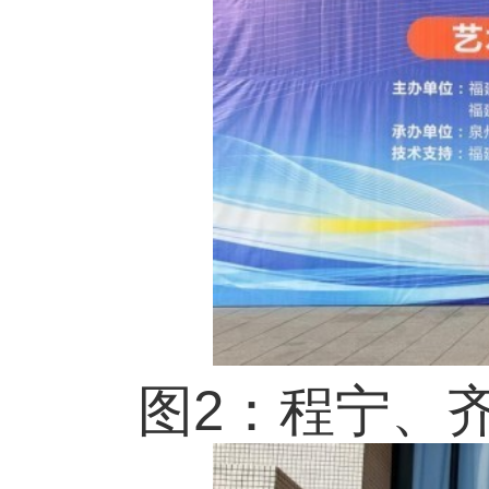
图3：方癸华、曾金