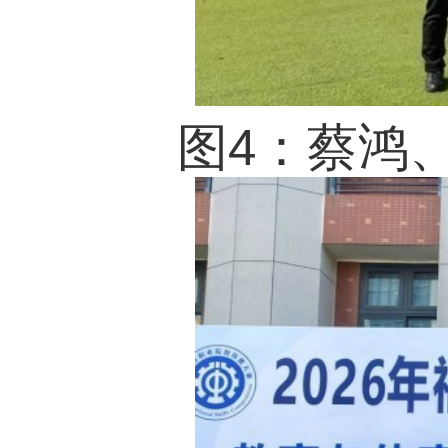
图6：程宁、林嫣然