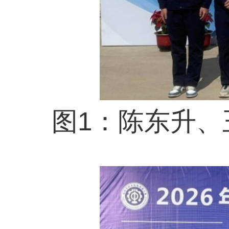
图2：程宁、齐璐老