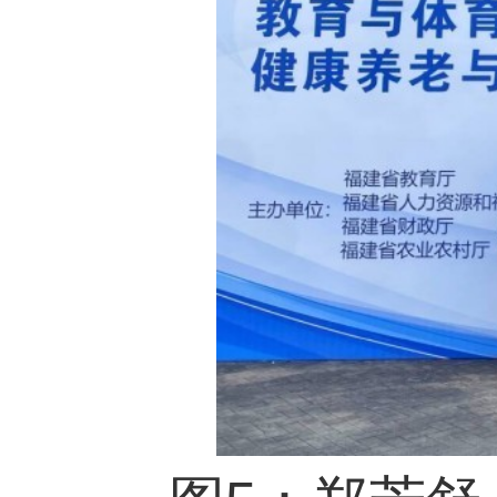
图7：吴华勋、林嵩