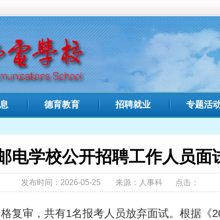
中文域名：
福建省邮电学
教育
招聘就业
专题活动
招生专栏
人才
您现在的位置:
首页
>
校公开招聘工作人员面试人员递补公告
6-05-25
来源：人事科
点击：
报考人员放弃面试。根据《2026年福建省省属事业单位
合格指导线以上人员中，按成绩高低顺序依次递补，递补人员