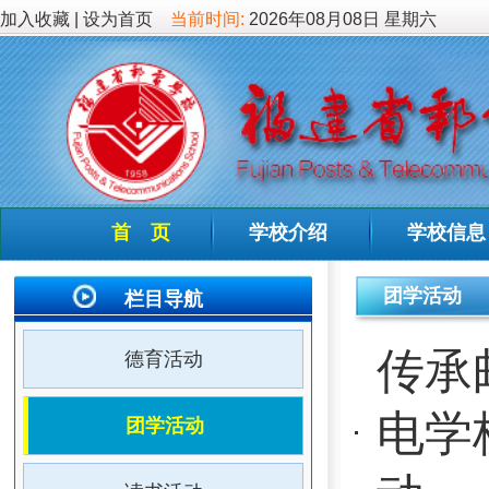
加入收藏
|
设为首页
当前时间:
2026年08月08日 星期六
首 页
学校介绍
学校信息
德育教
团学活动
栏目导航
传承邮政初
德育活动
电学校联合
团学活动
动
读书活动
缅怀先烈砺
健康常识
开展“追寻·2
心理导航