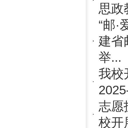
中国共产党
国际志愿者
六届残健融
我校教师代
星蜗残疾人
传承船政精
福邮青年说
赛场终章启
动会温情闭
弘扬体育精
电学校第4