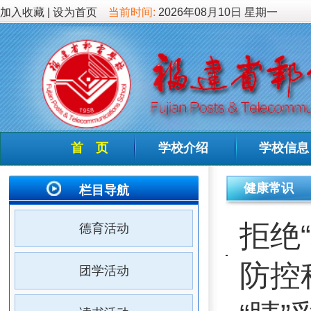
加入收藏
|
设为首页
当前时间:
2026年08月10日 星期一
首 页
学校介绍
学校信息
德育教
健康常识
栏目导航
拒绝“核”
德育活动
防控科普指
团学活动
“睛”彩人
读书活动
开展视力屈
健康常识
吃动管理，
心理导航