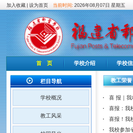
加入收藏
|
设为首页
当前时间:
2026年08月07日 星期五
首 页
学校介绍
学校信息
德育
教工荣誉
栏目导航
喜 报｜我校教师在202
学校概况
喜报：我校教师在2025
教工风采
喜报！我校在2025年福
我校参加省教育厅直属机
校园风光
我校召开第十届第五次教
躬耕教坛 强国有我——我
学校荣誉
喜报：福建省邮电学校教师
教工荣誉
我校党委书记、校长徐锡