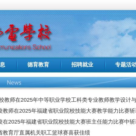
中文域名：
福建省邮电学
教育
招聘就业
专题活动
招生专栏
人才
您现在的位置:
首页
>
学
5年中等职业学校工科类专业教师教学设计与展示活动中勇创佳绩
年福建省职业院校技能大赛教学能力比赛斩获佳绩
建省职业院校技能大赛班主任能力比赛中斩获佳绩
关职工篮球赛喜获佳绩
代会
校隆重召开庆祝第39个教师节表彰大会
在2023年福建省职业院校技能大赛 教学能力比赛斩获佳绩
光当选福建省中等职业教育体育协会第十二届理事会会长