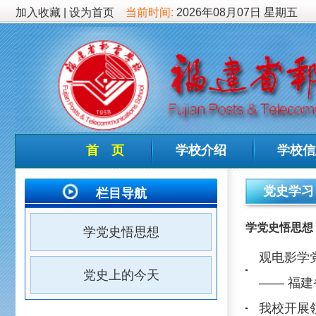
加入收藏
|
设为首页
当前时间:
2026年08月07日 星期五
首 页
学校介绍
学校信息
德育
党史学习
栏目导航
学党史悟思想
学党史悟思想
观电影学党史，缅先烈守
党史上的今天
—— 福建省邮电学校工会
我校开展领导班子成员通读
福建省邮电学校隆重召开庆祝
我校为8位“光荣在党50年
我校迅速掀起学习习近平总