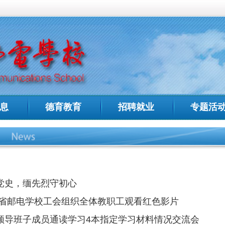
中文域名：
福建省邮电学
教育
招聘就业
专题活动
招生专栏
人才
您现在的位置:
首页
>
学
初心
组织全体教职工观看红色影片
学习4本指定学习材料情况交流会
建党100周年暨“七一”表彰大会
”老党员颁发纪念章
书记在庆祝中国共产党成立100周年大会上的重要讲话精神的热潮